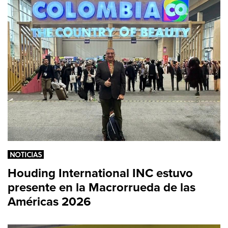
r
t
í
c
u
l
o
NOTICIAS
Houding International INC estuvo
presente en la Macrorrueda de las
Américas 2026