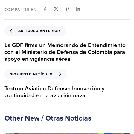
COMPARTIR EN
A
ARTÍCULO ANTERIOR
r
t
La GDF firma un Memorando de Entendimiento
í
con el Ministerio de Defensa de Colombia para
c
apoyo en vigilancia aérea
u
l
S
SIGUIENTE ARTÍCULO
o
i
A
g
Textron Aviation Defense: Innovación y
n
u
continuidad en la aviación naval
t
i
e
e
r
n
Other New / Otras Noticias
i
t
o
e
r
A