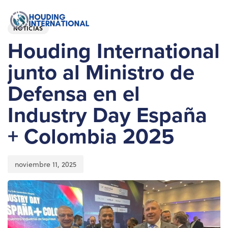
Skip
Skip
CATEGORÍA:
Publicado:
links
to
To
NOTICIAS
primary
nav
navigation
Houding International
Skip
junto al Ministro de
to
content
Defensa en el
Industry Day España
+ Colombia 2025
noviembre 11, 2025